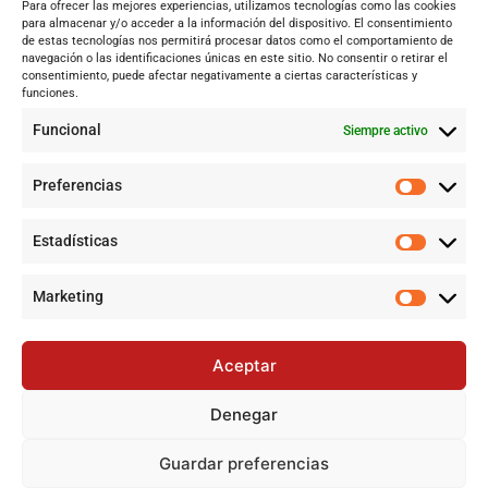
Para ofrecer las mejores experiencias, utilizamos tecnologías como las cookies
Andalucía
para almacenar y/o acceder a la información del dispositivo. El consentimiento
de estas tecnologías nos permitirá procesar datos como el comportamiento de
Internacional
navegación o las identificaciones únicas en este sitio. No consentir o retirar el
Tecnología
consentimiento, puede afectar negativamente a ciertas características y
funciones.
Cultura y ocio
Funcional
Siempre activo
Sociedad
Deportes y vida
Preferencias
Lo más leído
Estadísticas
Jujutsu Kaisen: El Shōnen que decidió evolucionar sin perder su
esencia
Marketing
Controversia en Sevilla por la construcción de la gran mezquita
en Polígono Sur tras 20 años de lucha
Aceptar
Historias de la Calle 17: Un recorrido por las memorias de Dos
Hermanas
Denegar
Pamela Anderson, ícono de los 90, regresa a la pantalla con
una nueva serie
Guardar preferencias