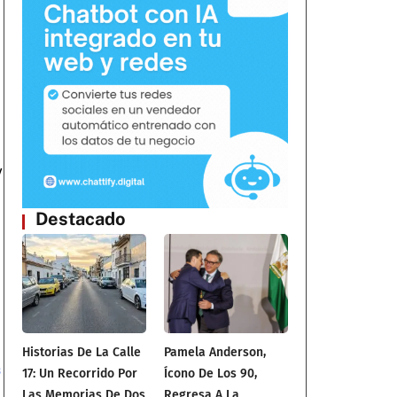
y
Destacado
Historias De La Calle
Pamela Anderson,
s
17: Un Recorrido Por
Ícono De Los 90,
Las Memorias De Dos
Regresa A La