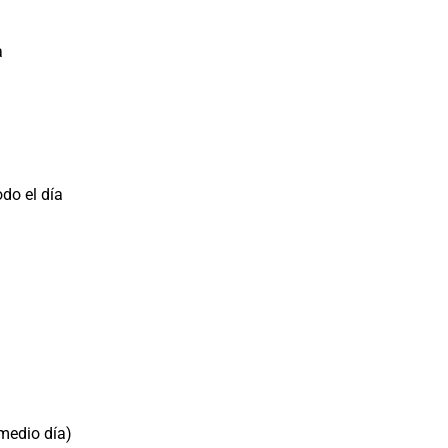
a
do el día
 medio día)