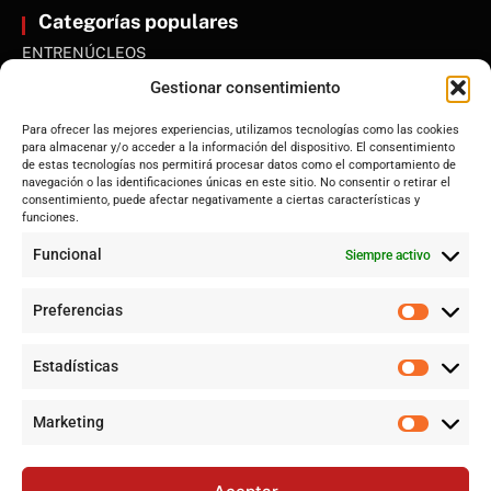
Categorías populares
ENTRENÚCLEOS
Dos Hermanas
Gestionar consentimiento
Sevilla
Para ofrecer las mejores experiencias, utilizamos tecnologías como las cookies
Andalucía
para almacenar y/o acceder a la información del dispositivo. El consentimiento
de estas tecnologías nos permitirá procesar datos como el comportamiento de
Internacional
navegación o las identificaciones únicas en este sitio. No consentir o retirar el
Tecnología
consentimiento, puede afectar negativamente a ciertas características y
funciones.
Cultura y ocio
Funcional
Siempre activo
Sociedad
Deportes y vida
Preferencias
Lo más leído
Estadísticas
Controversia en Sevilla por la construcción de la gran mezquita
en Polígono Sur tras 20 años de lucha
Marketing
Historias de la Calle 17: Un recorrido por las memorias de Dos
Hermanas