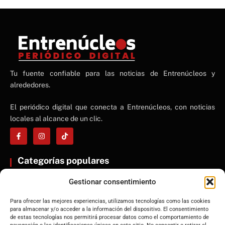
NE
Tu fuente confiable para las noticias de Entrenúcleos y
NEWS ELEMENTOR
alrededores.
El periódico digital que conecta a Entrenúcleos, con noticias
locales al alcance de un clic.
Categorías populares
ENTRENÚCLEOS
Gestionar consentimiento
Dos Hermanas
Sevilla
Para ofrecer las mejores experiencias, utilizamos tecnologías como las cookies
para almacenar y/o acceder a la información del dispositivo. El consentimiento
Andalucía
de estas tecnologías nos permitirá procesar datos como el comportamiento de