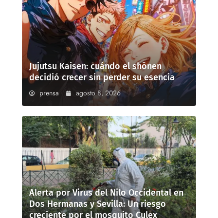
Jujutsu Kaisen: cuándo el shōnen
decidió crecer sin perder su esencia
prensa
agosto 8, 2026
Alerta por Virus del Nilo Occidental en
Dos Hermanas y Sevilla: Un riesgo
creciente por el mosquito Culex