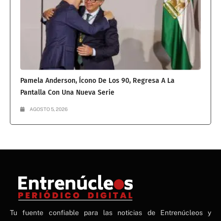
Pamela Anderson, Ícono De Los 90, Regresa A La
Pantalla Con Una Nueva Serie
AGOSTO 5, 2026
NE
Tu fuente confiable para las noticias de Entrenúcleos y
NEWS ELEMENTOR