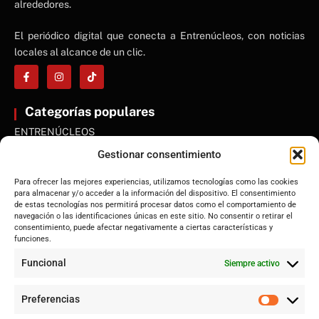
alrededores.
El periódico digital que conecta a Entrenúcleos, con noticias
locales al alcance de un clic.
Categorías populares
ENTRENÚCLEOS
Dos Hermanas
Gestionar consentimiento
Sevilla
Para ofrecer las mejores experiencias, utilizamos tecnologías como las cookies
Andalucía
para almacenar y/o acceder a la información del dispositivo. El consentimiento
de estas tecnologías nos permitirá procesar datos como el comportamiento de
Internacional
navegación o las identificaciones únicas en este sitio. No consentir o retirar el
Tecnología
consentimiento, puede afectar negativamente a ciertas características y
funciones.
Cultura y ocio
Funcional
Siempre activo
Sociedad
Deportes y vida
Preferencias