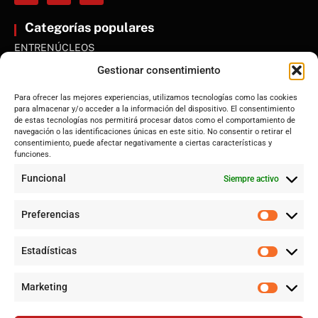
Categorías populares
ENTRENÚCLEOS
Dos Hermanas
Gestionar consentimiento
Sevilla
Para ofrecer las mejores experiencias, utilizamos tecnologías como las cookies
Andalucía
para almacenar y/o acceder a la información del dispositivo. El consentimiento
de estas tecnologías nos permitirá procesar datos como el comportamiento de
Internacional
navegación o las identificaciones únicas en este sitio. No consentir o retirar el
Tecnología
consentimiento, puede afectar negativamente a ciertas características y
funciones.
Cultura y ocio
Funcional
Siempre activo
Sociedad
Deportes y vida
Preferencias
Lo más leído
Estadísticas
Jujutsu Kaisen: cuándo el shōnen decidió crecer sin perder su
esencia
Marketing
Alerta por Virus del Nilo Occidental en Dos Hermanas y Sevilla:
Un riesgo creciente por el mosquito Culex perexiguus