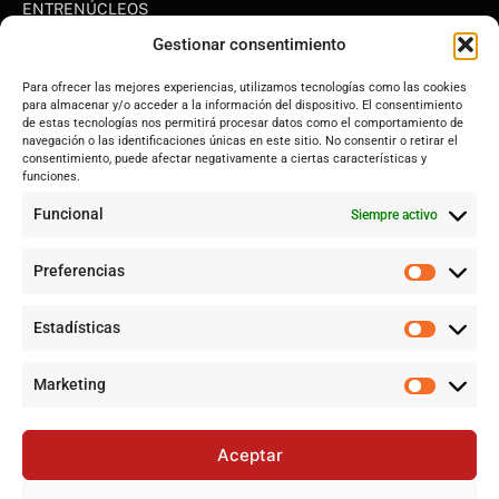
ENTRENÚCLEOS
Dos Hermanas
Gestionar consentimiento
Sevilla
Para ofrecer las mejores experiencias, utilizamos tecnologías como las cookies
Andalucía
para almacenar y/o acceder a la información del dispositivo. El consentimiento
de estas tecnologías nos permitirá procesar datos como el comportamiento de
Internacional
navegación o las identificaciones únicas en este sitio. No consentir o retirar el
Tecnología
consentimiento, puede afectar negativamente a ciertas características y
funciones.
Cultura y ocio
Funcional
Siempre activo
Sociedad
Deportes y vida
Preferencias
Lo más leído
Estadísticas
Jujutsu Kaisen: Cuando El Shōnen Decidió Crecer Sin Renunciar
a Su Esencia
Marketing
Cataluña lidera el superávit en financiación autonómica en
2024 mientras Andalucía denuncia desigualdades
Aceptar
Jujutsu Kaisen: El Shōnen que decidió evolucionar sin perder su
esencia