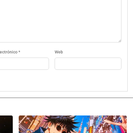
lectrónico
*
Web