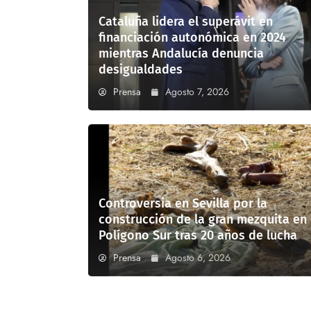
Cataluña lidera el superávit en
financiación autonómica en 2024
mientras Andalucía denuncia
desigualdades
Prensa
Agosto 7, 2026
Controversia en Sevilla por la
construcción de la gran mezquita en
Polígono Sur tras 20 años de lucha
Prensa
Agosto 6, 2026