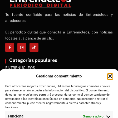
NE
Tu fuente confiable para las noticias de Entrenúcleos y
NEWS ELEMENTOR
alrededores.
El periódico digital que conecta a Entrenúcleos, con noticias
locales al alcance de un clic.
Categorías populares
ENTRENÚCLEOS
Dos Hermanas
Gestionar consentimiento
Sevilla
Para ofrecer las mejores experiencias, utilizamos tecnologías como las cookies
Andalucía
para almacenar y/o acceder a la información del dispositivo. El consentimiento
de estas tecnologías nos permitirá procesar datos como el comportamiento de
Internacional
navegación o las identificaciones únicas en este sitio. No consentir o retirar el
Tecnología
consentimiento, puede afectar negativamente a ciertas características y
funciones.
Cultura y ocio
Funcional
Siempre activo
Sociedad