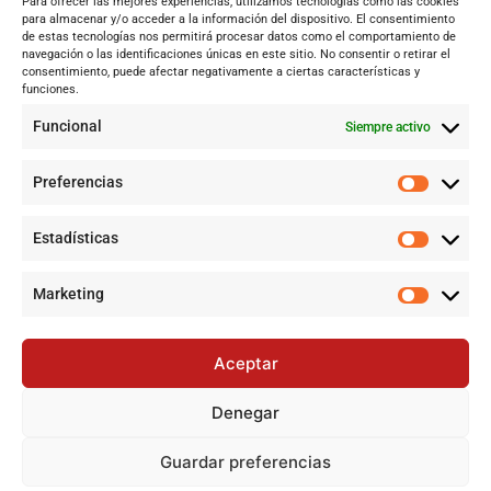
Para ofrecer las mejores experiencias, utilizamos tecnologías como las cookies
Andalucía
para almacenar y/o acceder a la información del dispositivo. El consentimiento
de estas tecnologías nos permitirá procesar datos como el comportamiento de
Internacional
navegación o las identificaciones únicas en este sitio. No consentir o retirar el
Tecnología
consentimiento, puede afectar negativamente a ciertas características y
funciones.
Cultura y ocio
Funcional
Siempre activo
Sociedad
Deportes y vida
Preferencias
Lo más leído
Estadísticas
Jujutsu Kaisen: Cuando El Shōnen Decidió Crecer Sin Renunciar
a Su Esencia
Marketing
Cataluña lidera el superávit en financiación autonómica en
2024 mientras Andalucía denuncia desigualdades
Aceptar
Jujutsu Kaisen: El Shōnen que decidió evolucionar sin perder su
esencia
Denegar
Controversia en Sevilla por la construcción de la gran mezquita
en Polígono Sur tras 20 años de lucha
Guardar preferencias