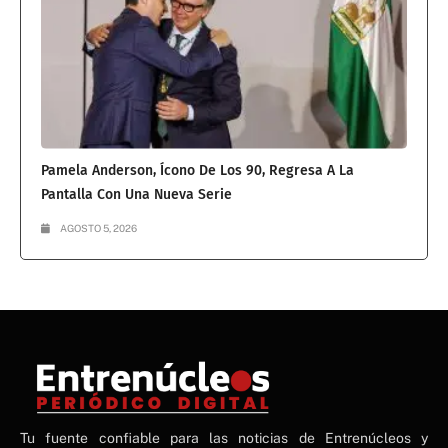
Pamela Anderson, Ícono De Los 90, Regresa A La
Pantalla Con Una Nueva Serie
AGOSTO 5, 2026
NE
Tu fuente confiable para las noticias de Entrenúcleos y
NEWS ELEMENTOR