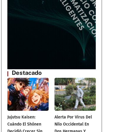
3
Destacado
Jujutsu Kaisen:
Alerta Por Virus Del
Cuándo El Shōnen
Nilo Occidental En
Decidió Crecer Sin
Dos Hermanas Y