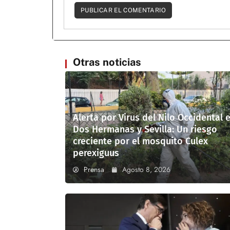
Otras noticias
Alerta por Virus del Nilo Occidental 
Dos Hermanas y Sevilla: Un riesgo
creciente por el mosquito Culex
perexiguus
Prensa
Agosto 8, 2026