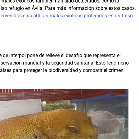
animales exóticos también han sido detectados, como la
lso refugio en Ávila. Para más información sobre estos casos,
tervenidos casi 500 animales exóticos protegidos en un falso
 de Interpol pone de relieve el desafío que representa el
nservación mundial y la seguridad sanitaria. Este fenómeno
aíses para proteger la biodiversidad y combatir el crimen