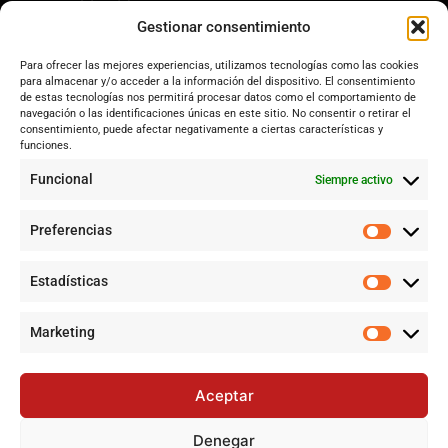
Dos Hermanas
Gestionar consentimiento
Sevilla
Para ofrecer las mejores experiencias, utilizamos tecnologías como las cookies
Andalucía
para almacenar y/o acceder a la información del dispositivo. El consentimiento
de estas tecnologías nos permitirá procesar datos como el comportamiento de
Internacional
navegación o las identificaciones únicas en este sitio. No consentir o retirar el
Tecnología
consentimiento, puede afectar negativamente a ciertas características y
funciones.
Cultura y ocio
Funcional
Siempre activo
Sociedad
Deportes y vida
Preferencias
Lo más leído
Estadísticas
Jujutsu Kaisen: El Shōnen que decidió evolucionar sin perder su
esencia
Marketing
Controversia en Sevilla por la construcción de la gran mezquita
en Polígono Sur tras 20 años de lucha
Aceptar
Historias de la Calle 17: Un recorrido por las memorias de Dos
Hermanas
Denegar