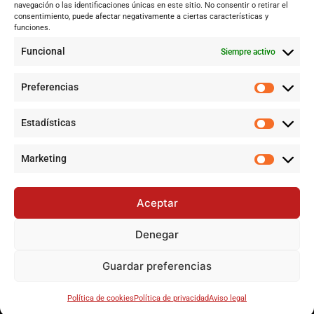
navegación o las identificaciones únicas en este sitio. No consentir o retirar el
Tecnología
consentimiento, puede afectar negativamente a ciertas características y
funciones.
Cultura y ocio
Funcional
Siempre activo
Sociedad
Deportes y vida
Preferencias
Lo más leído
Estadísticas
Historias de la Calle 17: Un recorrido por las memorias de Dos
Hermanas
Marketing
Pamela Anderson, ícono de los 90, regresa a la pantalla con
una nueva serie
Aceptar
Historias de la Calle 17 en Dos Hermanas: Un recorrido por la
esencia local
Denegar
Archivo definitivo de denuncias por fallo en cribados de cáncer
de mama en Andalucía
Guardar preferencias
©
2024-2025 Todos los derechos reservados
Política de cookies
Política de privacidad
Aviso legal