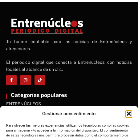
NE
Tu fuente confiable para las noticias de Entrenúcleos y
NEWS ELEMENTOR
alrededores.
El periódico digital que conecta a Entrenúcleos, con noticias
locales al alcance de un clic.
Categorías populares
ENTRENÚCLEOS
Dos Hermanas
Gestionar consentimiento
Sevilla
Para ofrecer las mejores experiencias, utilizamos tecnologías como las cookies
Andalucía
para almacenar y/o acceder a la información del dispositivo. El consentimiento
de estas tecnologías nos permitirá procesar datos como el comportamiento de
Internacional