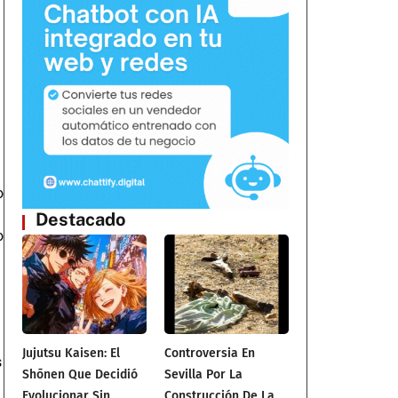
o
Destacado
o
Jujutsu Kaisen: El
Controversia En
s
Shōnen Que Decidió
Sevilla Por La
Evolucionar Sin
Construcción De La