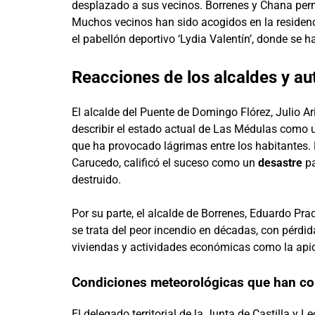
desplazado a sus vecinos. Borrenes y Chana per
Muchos vecinos han sido acogidos en la residenci
el pabellón deportivo ‘Lydia Valentín’, donde s
Reacciones de los alcaldes y au
El alcalde del Puente de Domingo Flórez, Julio A
describir el estado actual de Las Médulas como
que ha provocado lágrimas entre los habitantes. 
Carucedo, calificó el suceso como un
desastre
pa
destruido.
Por su parte, el alcalde de Borrenes, Eduardo Prad
se trata del peor incendio en décadas, con pérdid
viviendas y actividades económicas como la apic
Condiciones meteorológicas que han com
El delegado territorial de la Junta de Castilla y