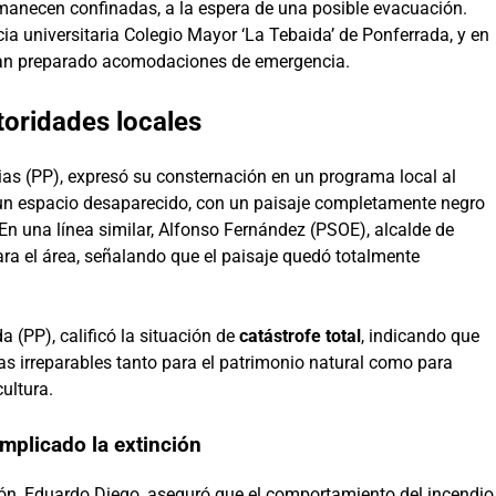
manecen confinadas, a la espera de una posible evacuación.
a universitaria Colegio Mayor ‘La Tebaida’ de Ponferrada, y en
e han preparado acomodaciones de emergencia.
toridades locales
rias (PP), expresó su consternación en un programa local al
 un espacio desaparecido, con un paisaje completamente negro
En una línea similar, Alfonso Fernández (PSOE), alcalde de
ra el área, señalando que el paisaje quedó totalmente
a (PP), calificó la situación de
catástrofe total
, indicando que
as irreparables tanto para el patrimonio natural como para
ultura.
plicado la extinción
 León, Eduardo Diego, aseguró que el comportamiento del incendio