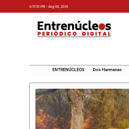
-
6:17:19 PM
Aug 06, 2026
NE
NEWS ELEMENTOR
ENTRENÚCLEOS
Dos Hermanas