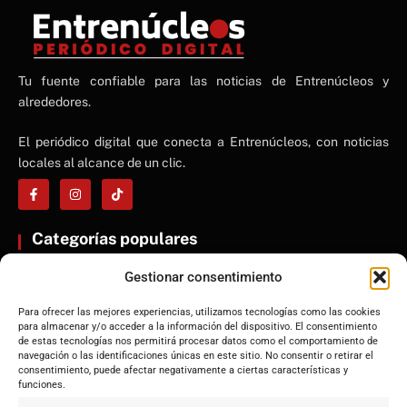
NE
Tu fuente confiable para las noticias de Entrenúcleos y
NEWS ELEMENTOR
alrededores.
El periódico digital que conecta a Entrenúcleos, con noticias
locales al alcance de un clic.
Categorías populares
ENTRENÚCLEOS
Gestionar consentimiento
Dos Hermanas
Para ofrecer las mejores experiencias, utilizamos tecnologías como las cookies
Sevilla
para almacenar y/o acceder a la información del dispositivo. El consentimiento
Andalucía
de estas tecnologías nos permitirá procesar datos como el comportamiento de
navegación o las identificaciones únicas en este sitio. No consentir o retirar el
Internacional
consentimiento, puede afectar negativamente a ciertas características y
funciones.
Tecnología