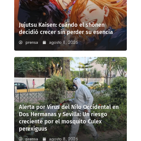
Jujutsu Kaisen: cuándo el shōnen
decidió crecer sin perder su esencia
prensa
agosto 8, 2026
Alerta por Virus del Nilo Occidental en
Dos Hermanas y Sevilla: Un riesgo
creciente por el mosquito Culex
perexiguus
prensa
agosto 8, 2026