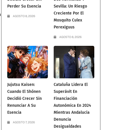
Perder Su Esencia
Sevilla: Un Riesgo
Creciente Por El
a
AGOSTO 8, 2026
Mosquito Culex
Perexiguus
AGOSTO 8, 2026
Jujutsu Kaisen:
Cataluña Lidera El
Cuando El Shōnen
Superávit En
Decidió Crecer Sin
Financiación
s
Renunciar A Su
Autonómica En 2024
Esencia
Mientras Andalucía
Denuncia
AGOSTO 7, 2026
Desigualdades