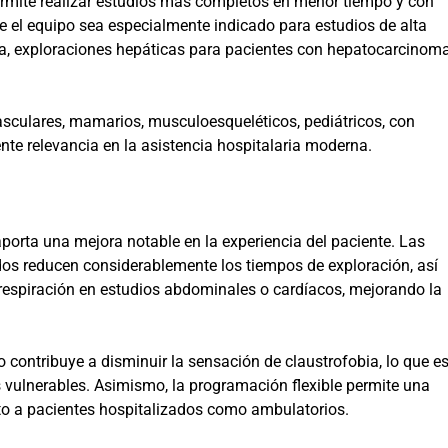
ermite realizar estudios más completos en menor tiempo y con
e el equipo sea especialmente indicado para estudios de alta
, exploraciones hepáticas para pacientes con hepatocarcinom
asculares, mamarios, musculoesqueléticos, pediátricos, con
ente relevancia en la asistencia hospitalaria moderna.
orta una mejora notable en la experiencia del paciente. Las
os reducen considerablemente los tiempos de exploración, así
 respiración en estudios abdominales o cardíacos, mejorando la
contribuye a disminuir la sensación de claustrofobia, lo que e
 vulnerables. Asimismo, la programación flexible permite una
nto a pacientes hospitalizados como ambulatorios.