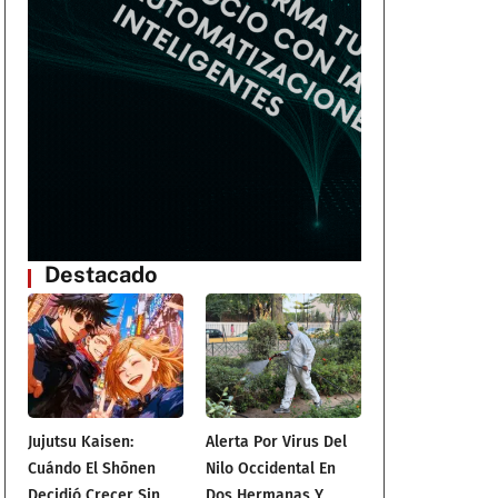
Destacado
a
Jujutsu Kaisen:
Alerta Por Virus Del
Cuándo El Shōnen
Nilo Occidental En
Decidió Crecer Sin
Dos Hermanas Y