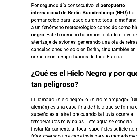
Por segundo día consecutivo, el
aeropuerto
internacional de Berlín-Brandenburgo (BER)
ha
permanecido paralizado durante toda la mañana
a un fenómeno meteorológico conocido como
hi
negro
. Este fenómeno ha imposibilitado el desp
aterrizaje de aviones, generando una ola de retra
cancelaciones no solo en Berlín, sino también en
numerosos aeroportuarios de toda Europa.
¿Qué es el Hielo Negro y por qu
tan peligroso?
El llamado «hielo negro» o «hielo relámpago» (Bli
alemán) es una capa fina de hielo que se forma e
superficies al aire libre cuando la lluvia ocurre a
temperaturas muy bajas. Este agua se congela
instantáneamente al tocar superficies suficiente
frías, creando una capa invisible y extremadame