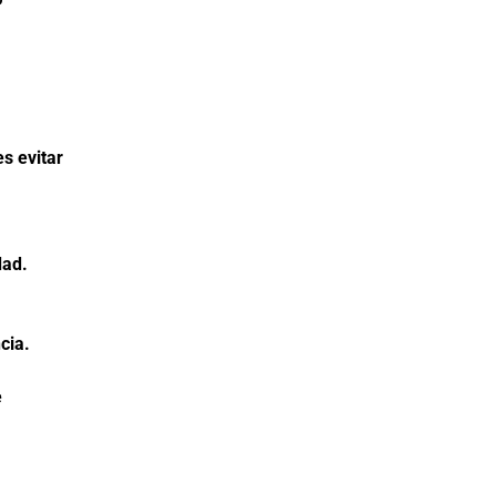
s evitar
dad.
cia.
e