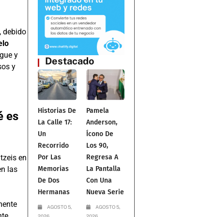
, debido
elo
egue y
Destacado
sos y
Historias De
Pamela
é es
La Calle 17:
Anderson,
Un
Ícono De
Recorrido
Los 90,
Por Las
Regresa A
tzeis en
Memorias
La Pantalla
n las
De Dos
Con Una
Hermanas
Nueva Serie
mente
AGOSTO 5,
AGOSTO 5,
nte
2026
2026