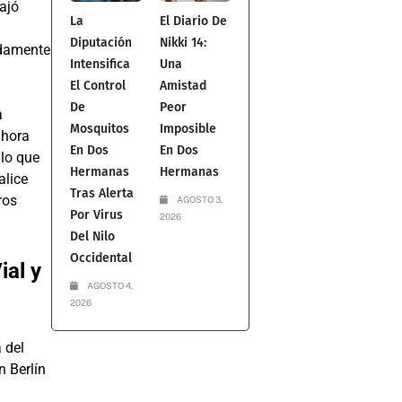
bajó
La
El Diario De
Diputación
Nikki 14:
adamente
Intensifica
Una
El Control
Amistad
De
Peor
a
Mosquitos
Imposible
 hora
En Dos
En Dos
 lo que
Hermanas
Hermanas
alice
Tras Alerta
ros
AGOSTO 3,
Por Virus
2026
Del Nilo
Occidental
ial y
AGOSTO 4,
2026
 del
n Berlín