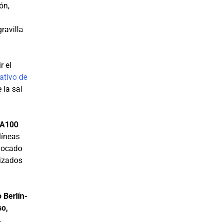
ón,
gravilla
r el
ativo de
 la sal
a A100
líneas
ovocado
lizados
 Berlín-
so,
,