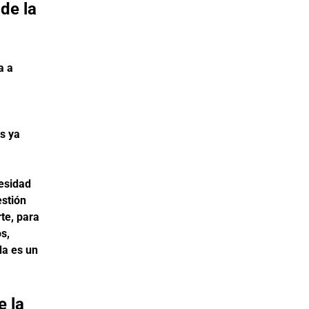
de la
a a
es ya
esidad
estión
te, para
s,
da es un
e la