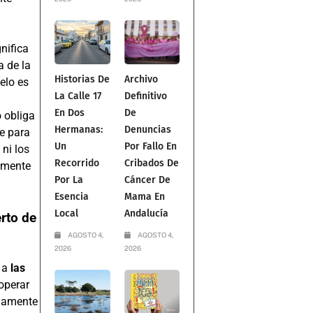
gnifica
a de la
Historias De
Archivo
ielo es
La Calle 17
Definitivo
n
En Dos
De
 obliga
Hermanas:
Denuncias
je para
Un
Por Fallo En
 ni los
Recorrido
Cribados De
amente
Por La
Cáncer De
Esencia
Mama En
Local
Andalucía
rto de
AGOSTO 4,
AGOSTO 4,
2026
2026
o a
las
 operar
adamente