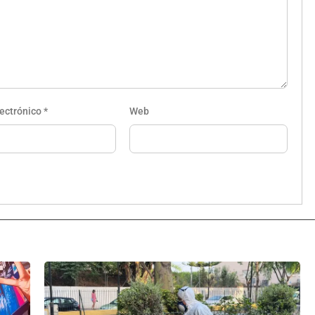
lectrónico
*
Web