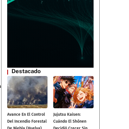
a
Destacado
a
Avance En El Control
Jujutsu Kaisen:
Del Incendio Forestal
Cuándo El Shōnen
De Niebla (Huelva)
Decidió Crecer Sin