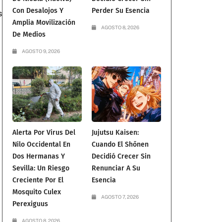
Con Desalojos Y
Perder Su Esencia
s
Amplia Movilización
AGOSTO 8, 2026
De Medios
AGOSTO 9, 2026
Alerta Por Virus Del
Jujutsu Kaisen:
Nilo Occidental En
Cuando El Shōnen
Dos Hermanas Y
Decidió Crecer Sin
Sevilla: Un Riesgo
Renunciar A Su
Creciente Por El
Esencia
Mosquito Culex
AGOSTO 7, 2026
Perexiguus
AGOSTO 8, 2026