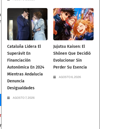
n
r
Cataluña Lidera El
Jujutsu Kaisen: El
Superávit En
Shōnen Que Decidió
Financiación
Evolucionar Sin
Autonómica En 2024
Perder Su Esencia
Mientras Andalucía
AGOSTO 6, 2026
Denuncia
Desigualdades
AGOSTO 7, 2026
T
y