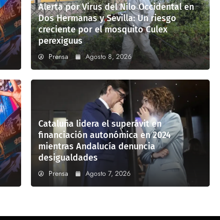
Alerta por Virus del Nilo Occidental en
Dos Hermanas y Sevilla: Un riesgo
creciente por el mosquito Culex
perexiguus
Prensa
Agosto 8, 2026
Cataluña lidera el superávit en
financiación autonómica en 2024
mientras Andalucía denuncia
desigualdades
Prensa
Agosto 7, 2026