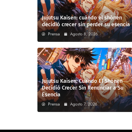
Jujutsu Kaisen: cuándo el shōnen
decidió crecer sin perder su esencia
Prensa
Agosto 8, 2026
Jujutsu Kaisen: Cuando El Shōnen
Decidió Crecer Sin Renunciar a Su
Esencia
Prensa
Agosto 7, 2026