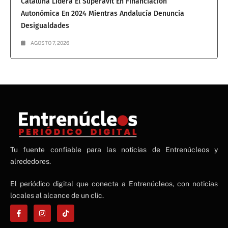
Cataluña Lidera El Superávit En Financiación
Autonómica En 2024 Mientras Andalucía Denuncia
Desigualdades
AGOSTO 7, 2026
NE
Tu fuente confiable para las noticias de Entrenúcleos y
NEWS ELEMENTOR
alrededores.
El periódico digital que conecta a Entrenúcleos, con noticias
locales al alcance de un clic.