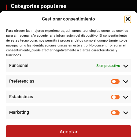
Categorías populares
ENTRENÚCLEOS
Gestionar consentimiento
Dos Hermanas
Para ofrecer las mejores experiencias, utilizamos tecnologías como las cookies
Sevilla
para almacenar y/o acceder a la información del dispositivo. El consentimiento
Andalucía
de estas tecnologías nos permitirá procesar datos como el comportamiento de
navegación o las identificaciones únicas en este sitio. No consentir o retirar el
Internacional
consentimiento, puede afectar negativamente a ciertas características y
funciones.
Tecnología
Cultura y ocio
Funcional
Siempre activo
Sociedad
Deportes y vida
Preferencias
Lo más leído
Estadísticas
Jujutsu Kaisen: El shōnen que crece sin perder su esencia
Marketing
Avance en el control del incendio forestal de Niebla (Huelva)
con desalojos y amplia movilización de medios
Aceptar
Jujutsu Kaisen: cuándo el shōnen decidió crecer sin perder su