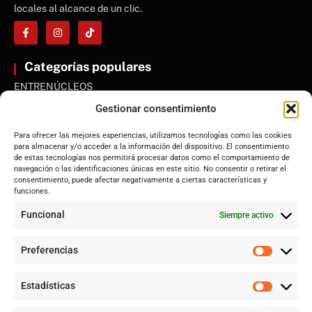
locales al alcance de un clic.
Categorías populares
ENTRENÚCLEOS
Dos Hermanas
Gestionar consentimiento
Sevilla
Para ofrecer las mejores experiencias, utilizamos tecnologías como las cookies
Andalucía
para almacenar y/o acceder a la información del dispositivo. El consentimiento
de estas tecnologías nos permitirá procesar datos como el comportamiento de
Internacional
navegación o las identificaciones únicas en este sitio. No consentir o retirar el
Tecnología
consentimiento, puede afectar negativamente a ciertas características y
funciones.
Cultura y ocio
Funcional
Siempre activo
Sociedad
Deportes y vida
Preferencias
Lo más leído
Estadísticas
Jujutsu Kaisen: cuándo el shōnen decidió crecer sin perder su
esencia