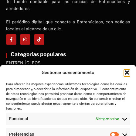
NE
Tu fuente confiable para las noticias de Entrenúcleos y
NEWS ELEMENTOR
alrededores.
El periódico digital que conecta a Entrenúcleos, con noticias
locales al alcance de un clic.
Categorías populares
ENTRENÚCLEOS
Dos Hermanas
Gestionar consentimiento
Sevilla
Para ofrecer las mejores experiencias, utilizamos tecnologías como las cookies
Andalucía
para almacenar y/o acceder a la información del dispositivo. El consentimiento
de estas tecnologías nos permitirá procesar datos como el comportamiento de
Internacional
navegación o las identificaciones únicas en este sitio. No consentir o retirar el
Tecnología
consentimiento, puede afectar negativamente a ciertas características y
funciones.
Cultura y ocio
Funcional
Siempre activo
Sociedad
Deportes y vida
Preferencias