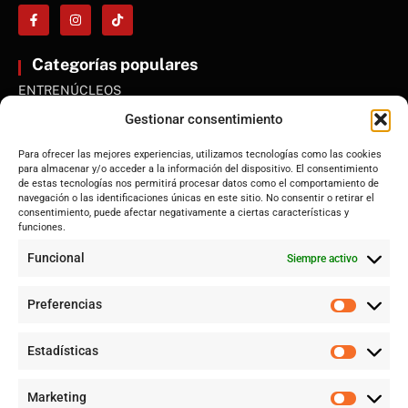
Categorías populares
ENTRENÚCLEOS
Dos Hermanas
Gestionar consentimiento
Sevilla
Para ofrecer las mejores experiencias, utilizamos tecnologías como las cookies
Andalucía
para almacenar y/o acceder a la información del dispositivo. El consentimiento
de estas tecnologías nos permitirá procesar datos como el comportamiento de
Internacional
navegación o las identificaciones únicas en este sitio. No consentir o retirar el
Tecnología
consentimiento, puede afectar negativamente a ciertas características y
funciones.
Cultura y ocio
Funcional
Siempre activo
Sociedad
Deportes y vida
Preferencias
Lo más leído
Estadísticas
Jujutsu Kaisen: cuándo el shōnen decidió crecer sin perder su
esencia
Marketing