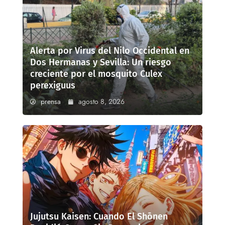
Alerta por Virus del Nilo Occidental en
Dos Hermanas y Sevilla: Un riesgo
creciente por el mosquito Culex
perexiguus
prensa
agosto 8, 2026
Jujutsu Kaisen: Cuando El Shōnen