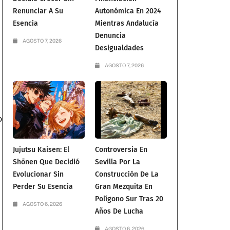
Renunciar A Su
Autonómica En 2024
Esencia
Mientras Andalucía
Denuncia
AGOSTO 7, 2026
Desigualdades
AGOSTO 7, 2026
o
Jujutsu Kaisen: El
Controversia En
Shōnen Que Decidió
Sevilla Por La
Evolucionar Sin
Construcción De La
Perder Su Esencia
Gran Mezquita En
Polígono Sur Tras 20
AGOSTO 6, 2026
Años De Lucha
AGOSTO 6, 2026