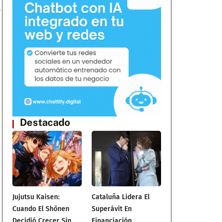
s
Destacado
Jujutsu Kaisen:
Cataluña Lidera El
Cuando El Shōnen
Superávit En
Decidió Crecer Sin
Financiación