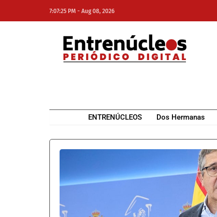
-
7:07:25 PM
Aug 08, 2026
NE
NEWS ELEMENTOR
ENTRENÚCLEOS
Dos Hermanas