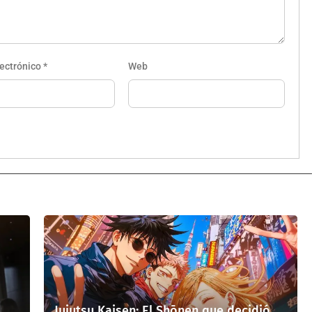
lectrónico
*
Web
Jujutsu Kaisen: El Shōnen que decidió