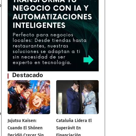
o
Destacado
o
Jujutsu Kaisen:
Cataluña Lidera El
Cuando El Shōnen
Superávit En
Decidió Crecer Sin
Financiación