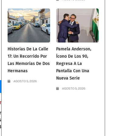
Historias De La Calle
Pamela Anderson,
17: Un Recorrido Por
Ícono De Los 90,
Las Memorias De Dos
Regresa A La
Hermanas
Pantalla Con Una
Nueva Serie
AGOSTO 5, 2026
AGOSTO 5, 2026
T
r
s
3