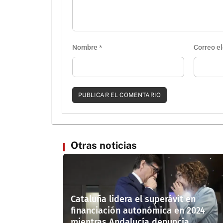
Nombre
*
Correo e
Otras noticias
Cataluña lidera el superávit en
financiación autonómica en 2024
mientras Andalucía denuncia