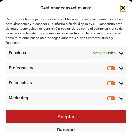
Dos Hermanas
Gestionar consentimiento
Sevilla
Para ofrecer las mejores experiencias, utilizamos tecnologías como las cookies
Andalucía
para almacenar y/o acceder a la información del dispositivo. El consentimiento
de estas tecnologías nos permitirá procesar datos como el comportamiento de
Internacional
navegación o las identificaciones únicas en este sitio. No consentir o retirar el
Tecnología
consentimiento, puede afectar negativamente a ciertas características y
funciones.
Cultura y ocio
Funcional
Siempre activo
Sociedad
Deportes y vida
Preferencias
Lo más leído
Estadísticas
Alerta por Virus del Nilo Occidental en Dos Hermanas y Sevilla:
Un riesgo creciente por el mosquito Culex perexiguus
Marketing
Jujutsu Kaisen: Cuando El Shōnen Decidió Crecer Sin Renunciar
a Su Esencia
Aceptar
Cataluña lidera el superávit en financiación autonómica en
2024 mientras Andalucía denuncia desigualdades
Denegar