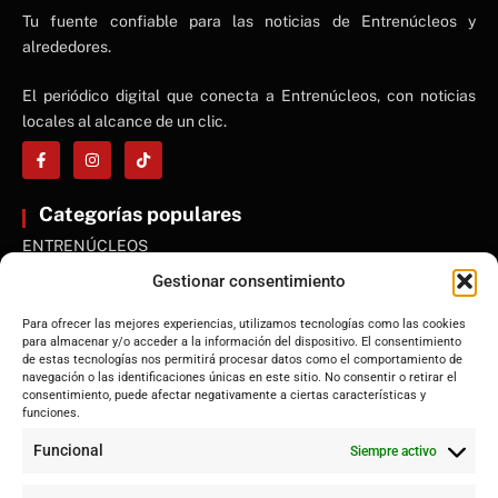
NE
Tu fuente confiable para las noticias de Entrenúcleos y
NEWS ELEMENTOR
alrededores.
El periódico digital que conecta a Entrenúcleos, con noticias
locales al alcance de un clic.
Categorías populares
ENTRENÚCLEOS
Dos Hermanas
Gestionar consentimiento
Sevilla
Para ofrecer las mejores experiencias, utilizamos tecnologías como las cookies
Andalucía
para almacenar y/o acceder a la información del dispositivo. El consentimiento
de estas tecnologías nos permitirá procesar datos como el comportamiento de
Internacional
navegación o las identificaciones únicas en este sitio. No consentir o retirar el
Tecnología
consentimiento, puede afectar negativamente a ciertas características y
funciones.
Cultura y ocio
Funcional
Siempre activo
Sociedad
Deportes y vida