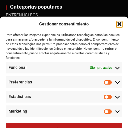
Categorías populares
ENTRENÚCLEOS
Dos Hermanas
Gestionar consentimiento
Sevilla
Para ofrecer las mejores experiencias, utilizamos tecnologías como las cookies
Andalucía
para almacenar y/o acceder a la información del dispositivo. El consentimiento
de estas tecnologías nos permitirá procesar datos como el comportamiento de
Internacional
navegación o las identificaciones únicas en este sitio. No consentir o retirar el
Tecnología
consentimiento, puede afectar negativamente a ciertas características y
funciones.
Cultura y ocio
Funcional
Siempre activo
Sociedad
Deportes y vida
Preferencias
Lo más leído
Estadísticas
Historias de la Calle 17: Un recorrido por las memorias de Dos
Hermanas
Marketing
Pamela Anderson, ícono de los 90, regresa a la pantalla con
una nueva serie