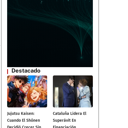
4
Destacado
Jujutsu Kaisen:
Cataluña Lidera El
Cuando El Shōnen
Superávit En
Decidió Crecer Sin
Financiación