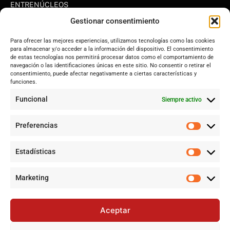
ENTRENÚCLEOS
Dos Hermanas
Gestionar consentimiento
Sevilla
Para ofrecer las mejores experiencias, utilizamos tecnologías como las cookies
Andalucía
para almacenar y/o acceder a la información del dispositivo. El consentimiento
de estas tecnologías nos permitirá procesar datos como el comportamiento de
Internacional
navegación o las identificaciones únicas en este sitio. No consentir o retirar el
Tecnología
consentimiento, puede afectar negativamente a ciertas características y
funciones.
Cultura y ocio
Funcional
Siempre activo
Sociedad
Deportes y vida
Preferencias
Lo más leído
Estadísticas
Jujutsu Kaisen: El Shōnen que decidió evolucionar sin perder su
esencia
Marketing
Controversia en Sevilla por la construcción de la gran mezquita
en Polígono Sur tras 20 años de lucha
Aceptar
Historias de la Calle 17: Un recorrido por las memorias de Dos
Hermanas