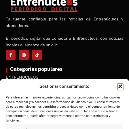
NE
Tu fuente confiable para las noticias de Entrenúcleos y
NEWS ELEMENTOR
alrededores.
El periódico digital que conecta a Entrenúcleos, con noticias
locales al alcance de un clic.
Categorías populares
ENTRENÚCLEOS
Dos Hermanas
Gestionar consentimiento
Sevilla
Para ofrecer las mejores experiencias, utilizamos tecnologías como las cookies
Andalucía
para almacenar y/o acceder a la información del dispositivo. El consentimiento
de estas tecnologías nos permitirá procesar datos como el comportamiento de
Internacional
navegación o las identificaciones únicas en este sitio. No consentir o retirar el
Tecnología
consentimiento, puede afectar negativamente a ciertas características y
funciones.
Cultura y ocio