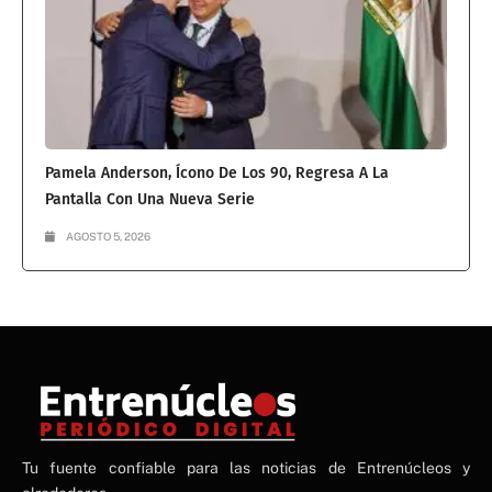
Pamela Anderson, Ícono De Los 90, Regresa A La
Pantalla Con Una Nueva Serie
AGOSTO 5, 2026
NE
Tu fuente confiable para las noticias de Entrenúcleos y
NEWS ELEMENTOR