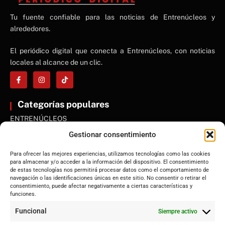
NE
Tu fuente confiable para las noticias de Entrenúcleos y
NEWS ELEMENTOR
alrededores.
El periódico digital que conecta a Entrenúcleos, con noticias
locales al alcance de un clic.
Categorías populares
ENTRENÚCLEOS
Dos Hermanas
Gestionar consentimiento
Sevilla
Para ofrecer las mejores experiencias, utilizamos tecnologías como las cookies
Andalucía
para almacenar y/o acceder a la información del dispositivo. El consentimiento
de estas tecnologías nos permitirá procesar datos como el comportamiento de
Internacional
navegación o las identificaciones únicas en este sitio. No consentir o retirar el
Tecnología
consentimiento, puede afectar negativamente a ciertas características y
funciones.
Cultura y ocio
Funcional
Siempre activo
Sociedad