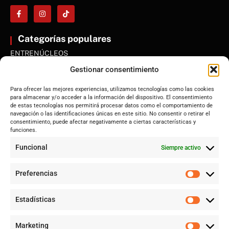
Categorías populares
ENTRENÚCLEOS
Dos Hermanas
Gestionar consentimiento
Sevilla
Para ofrecer las mejores experiencias, utilizamos tecnologías como las cookies
Andalucía
para almacenar y/o acceder a la información del dispositivo. El consentimiento
de estas tecnologías nos permitirá procesar datos como el comportamiento de
Internacional
navegación o las identificaciones únicas en este sitio. No consentir o retirar el
Tecnología
consentimiento, puede afectar negativamente a ciertas características y
funciones.
Cultura y ocio
Funcional
Siempre activo
Sociedad
Deportes y vida
Preferencias
Lo más leído
Estadísticas
Jujutsu Kaisen: cuándo el shōnen decidió crecer sin perder su
esencia
Marketing