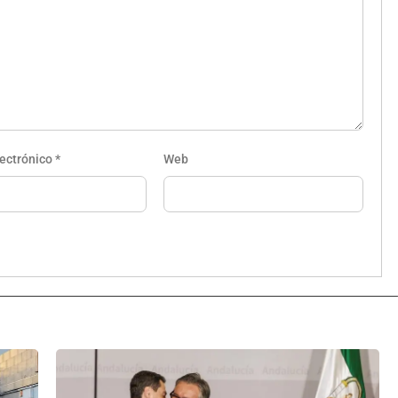
lectrónico
*
Web