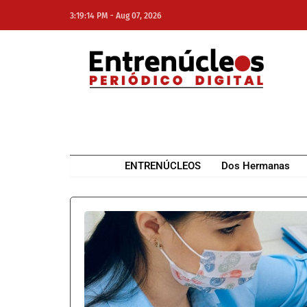
-
3:19:14 PM
Aug 07, 2026
NE
NEWS ELEMENTOR
ENTRENÚCLEOS
Dos Hermanas