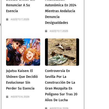
Renunciar A Su
Autonómica En 2024
Esencia
Mientras Andalucía
Denuncia
AGOSTO 7, 2026
Desigualdades
a
AGOSTO 7, 2026
Jujutsu Kaisen: El
Controversia En
Shōnen Que Decidió
Sevilla Por La
Evolucionar Sin
Construcción De La
Perder Su Esencia
Gran Mezquita En
Polígono Sur Tras 20
AGOSTO 6, 2026
Años De Lucha
AGOSTO 6, 2026