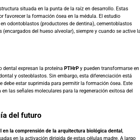
structura situada en la punta de la raíz en desarrollo. Estas
or favorecer la formación ósea en la médula. El estudio
 en odontoblastos (productores de dentina), cementoblastos
s (encargados del hueso alveolar), siempre y cuando se active l
ulo dental expresan la proteína
PTHrP
y pueden transformarse en
dontal y osteoblastos. Sin embargo, esta diferenciación está
ue debe estar suprimida para permitir la formación ósea. Este
a en las señales moleculares para la regeneración exitosa del
ía del futuro
l en la comprensión de la arquitectura biológica dental
,
sadas en la activación dirigida de estas células madre. A largo