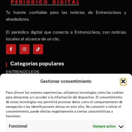
NE
Tu fuente confiable para las noticias de Entrenúcleos y
NEWS ELEMENTOR
alrededores.
El periódico digital que conecta a Entrenúcleos, con noticias
locales al alcance de un clic.
Categorías populares
ENTRENÚCLEOS
Dos Hermanas
Gestionar consentimiento
Sevilla
Para ofrecer las mejores experiencias, utilizamos tecnologías como las cookies
Andalucía
para almacenar y/o acceder a la información del dispositivo. El consentimiento
de estas tecnologías nos permitirá procesar datos como el comportamiento de
Internacional
navegación o las identificaciones únicas en este sitio. No consentir o retirar el
Tecnología
consentimiento, puede afectar negativamente a ciertas características y
funciones.
Cultura y ocio
Funcional
Siempre activo
Sociedad