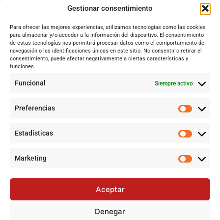
Dos Hermanas
Gestionar consentimiento
Sevilla
Para ofrecer las mejores experiencias, utilizamos tecnologías como las cookies
Andalucía
para almacenar y/o acceder a la información del dispositivo. El consentimiento
de estas tecnologías nos permitirá procesar datos como el comportamiento de
Internacional
navegación o las identificaciones únicas en este sitio. No consentir o retirar el
Tecnología
consentimiento, puede afectar negativamente a ciertas características y
funciones.
Cultura y ocio
Funcional
Siempre activo
Sociedad
Deportes y vida
Preferencias
Lo más leído
Estadísticas
Jujutsu Kaisen: Cuando El Shōnen Decidió Crecer Sin Renunciar
a Su Esencia
Marketing
Cataluña lidera el superávit en financiación autonómica en
2024 mientras Andalucía denuncia desigualdades
Aceptar
Jujutsu Kaisen: El Shōnen que decidió evolucionar sin perder su
esencia
Denegar