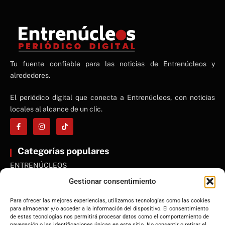
NE
Tu fuente confiable para las noticias de Entrenúcleos y
NEWS ELEMENTOR
alrededores.
El periódico digital que conecta a Entrenúcleos, con noticias
locales al alcance de un clic.
Categorías populares
ENTRENÚCLEOS
Dos Hermanas
Gestionar consentimiento
Sevilla
Para ofrecer las mejores experiencias, utilizamos tecnologías como las cookies
Andalucía
para almacenar y/o acceder a la información del dispositivo. El consentimiento
de estas tecnologías nos permitirá procesar datos como el comportamiento de
Internacional
navegación o las identificaciones únicas en este sitio. No consentir o retirar el