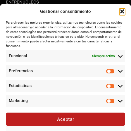
ENTRENÚCLEOS
Dos Hermanas
Gestionar consentimiento
Sevilla
Para ofrecer las mejores experiencias, utilizamos tecnologías como las cookies
Andalucía
para almacenar y/o acceder a la información del dispositivo. El consentimiento
de estas tecnologías nos permitirá procesar datos como el comportamiento de
Internacional
navegación o las identificaciones únicas en este sitio. No consentir o retirar el
Tecnología
consentimiento, puede afectar negativamente a ciertas características y
funciones.
Cultura y ocio
Funcional
Siempre activo
Sociedad
Deportes y vida
Preferencias
Lo más leído
Estadísticas
Jujutsu Kaisen: Cuando El Shōnen Decidió Crecer Sin Renunciar
a Su Esencia
Marketing
Cataluña lidera el superávit en financiación autonómica en
2024 mientras Andalucía denuncia desigualdades
Aceptar
Jujutsu Kaisen: El Shōnen que decidió evolucionar sin perder su
esencia