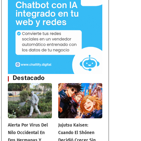
Destacado
s
Alerta Por Virus Del
Jujutsu Kaisen:
Nilo Occidental En
Cuando El Shōnen
Dos Hermanas Y
Decidió Crecer Sin