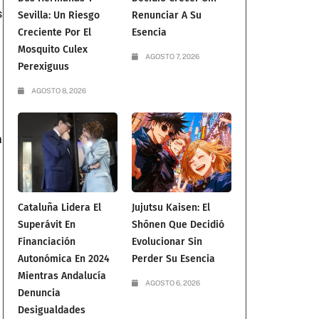
s
Sevilla: Un Riesgo
Renunciar A Su
Creciente Por El
Esencia
Mosquito Culex
AGOSTO 7, 2026
Perexiguus
AGOSTO 8, 2026
a
Cataluña Lidera El
Jujutsu Kaisen: El
Superávit En
Shōnen Que Decidió
Financiación
Evolucionar Sin
Autonómica En 2024
Perder Su Esencia
Mientras Andalucía
AGOSTO 6, 2026
Denuncia
Desigualdades