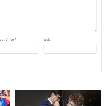
lectrónico
*
Web