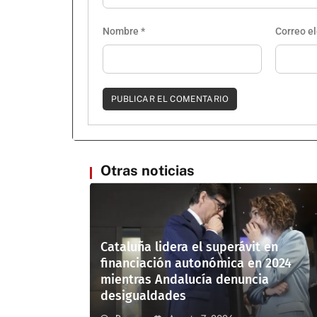
Nombre
*
Correo e
Otras noticias
Cataluña lidera el superávit en
financiación autonómica en 2024
mientras Andalucía denuncia
desigualdades