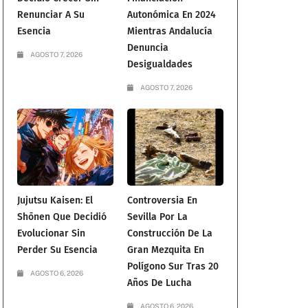
Renunciar A Su
Autonómica En 2024
Esencia
Mientras Andalucía
Denuncia
AGOSTO 7, 2026
Desigualdades
AGOSTO 7, 2026
a
Jujutsu Kaisen: El
Controversia En
Shōnen Que Decidió
Sevilla Por La
Evolucionar Sin
Construcción De La
Perder Su Esencia
Gran Mezquita En
Polígono Sur Tras 20
AGOSTO 6, 2026
Años De Lucha
AGOSTO 6, 2026