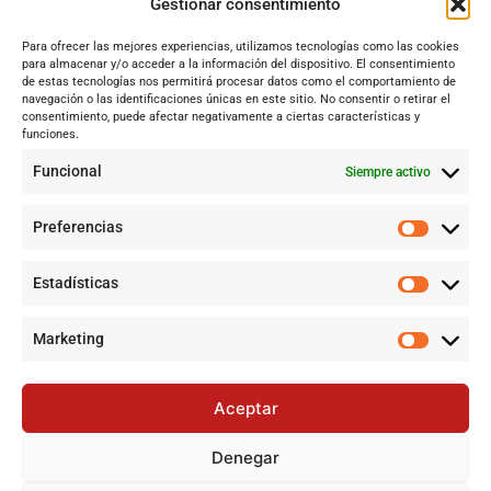
Gestionar consentimiento
Dos Hermanas
Para ofrecer las mejores experiencias, utilizamos tecnologías como las cookies
Sevilla
para almacenar y/o acceder a la información del dispositivo. El consentimiento
Andalucía
de estas tecnologías nos permitirá procesar datos como el comportamiento de
navegación o las identificaciones únicas en este sitio. No consentir o retirar el
Internacional
consentimiento, puede afectar negativamente a ciertas características y
funciones.
Tecnología
Cultura y ocio
Funcional
Siempre activo
Sociedad
Deportes y vida
Preferencias
Lo más leído
Estadísticas
Jujutsu Kaisen: El shōnen que crece sin perder su esencia
Marketing
Avance en el control del incendio forestal de Niebla (Huelva)
con desalojos y amplia movilización de medios
Aceptar
Jujutsu Kaisen: cuándo el shōnen decidió crecer sin perder su
esencia
Denegar
Alerta por Virus del Nilo Occidental en Dos Hermanas y Sevilla: