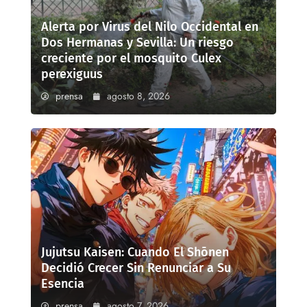
Alerta por Virus del Nilo Occidental en
Dos Hermanas y Sevilla: Un riesgo
creciente por el mosquito Culex
perexiguus
prensa
agosto 8, 2026
Jujutsu Kaisen: Cuando El Shōnen
Decidió Crecer Sin Renunciar a Su
Esencia
prensa
agosto 7, 2026