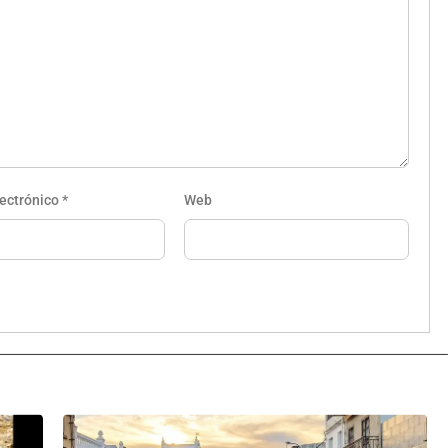
lectrónico
*
Web