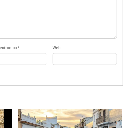
lectrónico
*
Web