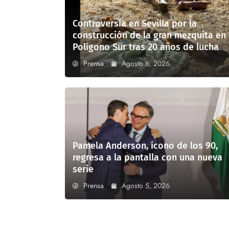
Controversia en Sevilla por la
construcción de la gran mezquita en
Polígono Sur tras 20 años de lucha
Prensa
Agosto 6, 2026
Pamela Anderson, ícono de los 90,
regresa a la pantalla con una nueva
serie
Prensa
Agosto 5, 2026