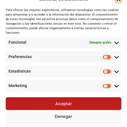
Sevilla
Para ofrecer las mejores experiencias, utilizamos tecnologías como las cookies
Andalucía
para almacenar y/o acceder a la información del dispositivo. El consentimiento
de estas tecnologías nos permitirá procesar datos como el comportamiento de
Internacional
navegación o las identificaciones únicas en este sitio. No consentir o retirar el
Tecnología
consentimiento, puede afectar negativamente a ciertas características y
funciones.
Cultura y ocio
Funcional
Siempre activo
Sociedad
Deportes y vida
Preferencias
Lo más leído
Estadísticas
Historias de la Calle 17: Un recorrido por las memorias de Dos
Hermanas
Marketing
Pamela Anderson, ícono de los 90, regresa a la pantalla con
una nueva serie
Aceptar
Historias de la Calle 17 en Dos Hermanas: Un recorrido por la
esencia local
Denegar
Archivo definitivo de denuncias por fallo en cribados de cáncer