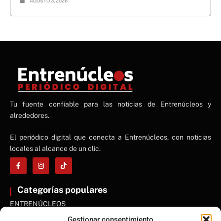
AGOSTO 3, 2026
NE
Tu fuente confiable para las noticias de Entrenúcleos y
NEWS ELEMENTOR
alrededores.
El periódico digital que conecta a Entrenúcleos, con noticias
locales al alcance de un clic.
Categorías populares
ENTRENÚCLEOS
Dos Hermanas
Gestionar consentimiento