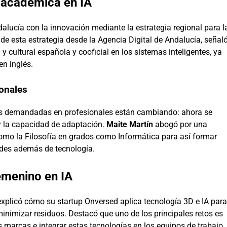
n académica en IA
alucía con la innovación mediante la estrategia regional para l
 de esta estrategia desde la Agencia Digital de Andalucía, señal
a y cultural española y cooficial en los sistemas inteligentes, ya
en inglés.
onales
es demandadas en profesionales están cambiando: ahora se
 y la capacidad de adaptación.
Maite Martín
abogó por una
como la Filosofía en grados como Informática para así formar
ades además de tecnología.
emenino en IA
xplicó cómo su startup Onversed aplica tecnología 3D e IA para
minimizar residuos. Destacó que uno de los principales retos es
as marcas e integrar estas tecnologías en los equipos de trabajo,