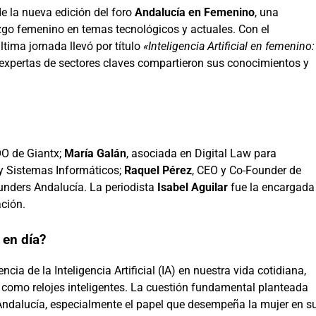
 de la nueva edición del foro
Andalucía en Femenino
, una
razgo femenino en temas tecnológicos y actuales. Con el
ltima jornada llevó por título
«Inteligencia Artificial en femenino:
 expertas de sectores claves compartieron sus conocimientos y
OO de Giantx;
María Galán
, asociada en Digital Law para
 y Sistemas Informáticos;
Raquel Pérez
, CEO y Co-Founder de
ounders Andalucía. La periodista
Isabel Aguilar
fue la encargada
ación.
 en día?
ncia de la Inteligencia Artificial (IA) en nuestra vida cotidiana,
 como relojes inteligentes. La cuestión fundamental planteada
 Andalucía, especialmente el papel que desempeña la mujer en s