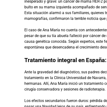
inesperado y grave: un cáncer de mama HER-2 posi
bulto en su mama izquierda acompañado de sens
Esta situación alarmó a sus familiares, quienes 
mamografías, confirmaron la terrible noticia que p
El caso de Ana María no cuenta con antecedentes 
pesar de que su tía abuela falleció por cáncer d
causa genética conocida. Según expertos, este 
espontánea que desencadena el crecimiento des
Tratamiento integral en España
Ante la gravedad del diagnóstico, sus padres dec
tratamiento en la Clínica Universidad de Navarra
hermanas. Allí, Ana María inició un tratamiento 
cirugía conservadora y sesiones de radioterapia.
Los efectos secundarios fueron duros: pérdida de
pasar una Navidad lejos de su país, enfrentando 