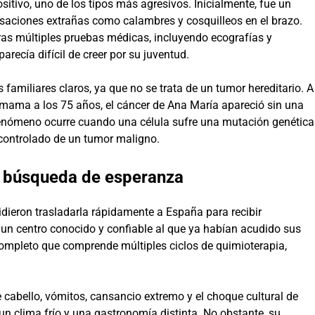
tivo, uno de los tipos más agresivos. Inicialmente, fue un
aciones extrañas como calambres y cosquilleos en el brazo.
tras múltiples pruebas médicas, incluyendo ecografías y
arecía difícil de creer por su juventud.
familiares claros, ya que no se trata de un tumor hereditario. A
e mama a los 75 años, el cáncer de Ana María apareció sin una
fenómeno ocurre cuando una célula sufre una mutación genética
controlado de un tumor maligno.
: búsqueda de esperanza
idieron trasladarla rápidamente a España para recibir
, un centro conocido y confiable al que ya habían acudido sus
completo que comprende múltiples ciclos de quimioterapia,
 cabello, vómitos, cansancio extremo y el choque cultural de
un clima frío y una gastronomía distinta. No obstante, su